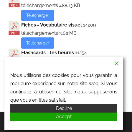
téléchargements
488.13 KB
Télécharger
Fiches - Vocabulaire visuel
14209
téléchargements
3.62 MB
Télécharger
Flashcards - les heures
11254
téléchargements
4.43 MB
Télécharger
Nous utilisons des cookies pour vous garantir la
Flashcards - les parties du corps
10947
meilleure expérience sur notre site web. Si vous
téléchargements
230.65 KB
continuez à utiliser ce site, nous supposerons
Télécharger
que vous en êtes satisfait.
Decline
Accept
WordPress Theme: Donovan by ThemeZee.