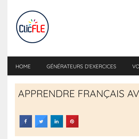
CLIC
Apprendre
en
HOME
GÉNÉRATEURS D’EXERCICES
VO
s'amusant
FLE
INTERACTIF
APPRENDRE FRANÇAIS A
–
Apprendre