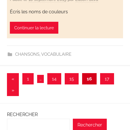
Écris les noms de couleurs
Continuer la lecture
CHANSONS
,
VOCABULAIRE
«
1
…
14
15
16
17
»
RECHERCHER
Rechercher