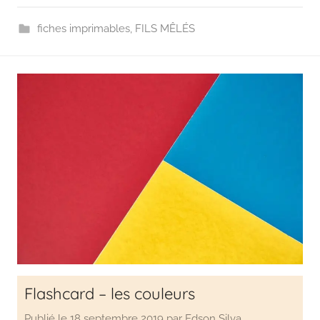
fiches imprimables
,
FILS MÊLÉS
Flashcard – les couleurs
Publié le
18 septembre 2019
par
Edson Silva