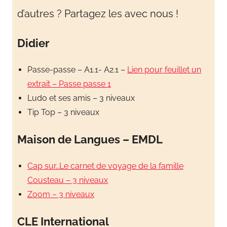
en
d’autres ? Partagez les avec nous !
s'amusant
Didier
Passe-passe – A1.1- A2.1 –
Lien pour feuillet un
extrait – Passe passe 1
Ludo et ses amis – 3 niveaux
Tip Top – 3 niveaux
Maison de Langues – EMDL
Cap sur…Le carnet de voyage de la famille
Cousteau – 3 niveaux
Zoom – 3 niveaux
CLE International