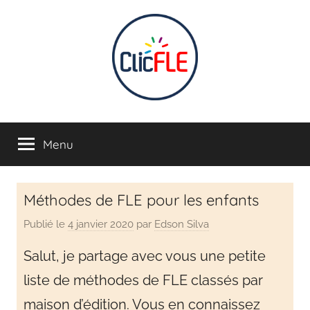
CLIC
Apprendre
en
Menu
FLE
s'amusant
INTERACTIF
Méthodes de FLE pour les enfants
–
Publié le
4 janvier 2020
par
Edson Silva
Apprendre
Salut, je partage avec vous une petite
liste de méthodes de FLE classés par
français
maison d’édition. Vous en connaissez