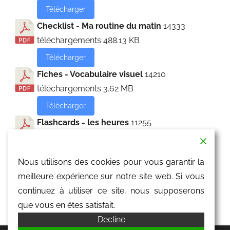
Télécharger
Checklist - Ma routine du matin
14333
téléchargements
488.13 KB
Télécharger
Fiches - Vocabulaire visuel
14210
téléchargements
3.62 MB
Télécharger
Flashcards - les heures
11255
téléchargements
4.43 MB
Télécharger
Nous utilisons des cookies pour vous garantir la
Flashcards - les parties du corps
10947
meilleure expérience sur notre site web. Si vous
téléchargements
230.65 KB
continuez à utiliser ce site, nous supposerons
Télécharger
que vous en êtes satisfait.
Decline