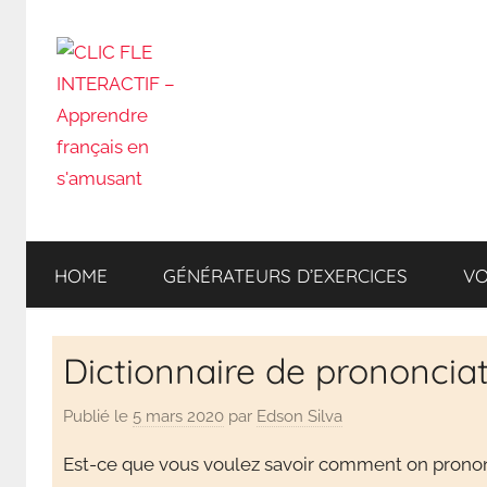
CLIC
Apprendre
en
HOME
GÉNÉRATEURS D’EXERCICES
VO
s'amusant
FLE
INTERACTIF
Dictionnaire de prononcia
–
Publié le
5 mars 2020
par
Edson Silva
Apprendre
Est-ce que vous voulez savoir comment on prono