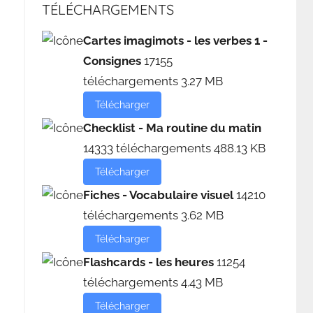
TÉLÉCHARGEMENTS
Cartes imagimots - les verbes 1 -
Consignes
17155
téléchargements
3.27 MB
Télécharger
Checklist - Ma routine du matin
14333 téléchargements
488.13 KB
Télécharger
Fiches - Vocabulaire visuel
14210
téléchargements
3.62 MB
Télécharger
Flashcards - les heures
11254
téléchargements
4.43 MB
Télécharger