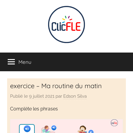
CLIC
Apprendre
en
Menu
FLE
s'amusant
INTERACTIF
exercice – Ma routine du matin
–
Publié le
9 juillet 2021
par
Edson Silva
Apprendre
Complète les phrases
français