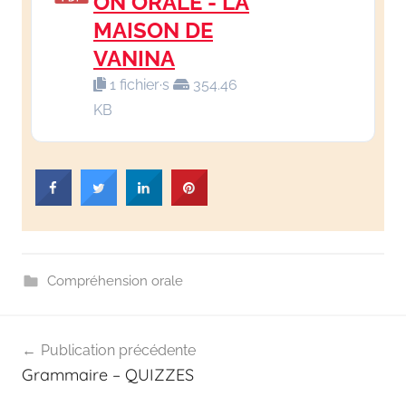
ON ORALE - LA
en
MAISON DE
VANINA
s'amusant
1 fichier·s
354.46
KB
Compréhension orale
Publication précédente
Grammaire – QUIZZES