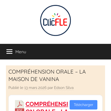
CLIC
Apprendre
en
Menu
FLE
s'amusant
INTERACTIF
COMPRÉHENSION ORALE – LA
–
MAISON DE VANINA
Publié le
13 mars 2026
par
Edson Silva
Apprendre
français
COMPRÉHENSI
Télécharger