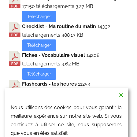
17150 téléchargements
3.27 MB
Télécharger
Checklist - Ma routine du matin
14332
téléchargements
488.13 KB
Télécharger
Fiches - Vocabulaire visuel
14208
téléchargements
3.62 MB
Télécharger
Flashcards - les heures
11253
téléchargements
4.43 MB
Télécharger
Nous utilisons des cookies pour vous garantir la
Flashcards - les parties du corps
10946
meilleure expérience sur notre site web. Si vous
téléchargements
230.65 KB
continuez à utiliser ce site, nous supposerons
Télécharger
que vous en êtes satisfait.