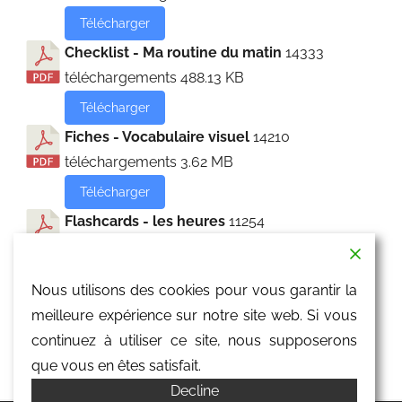
Télécharger
Checklist - Ma routine du matin
14333
téléchargements
488.13 KB
Télécharger
Fiches - Vocabulaire visuel
14210
téléchargements
3.62 MB
Télécharger
Flashcards - les heures
11254
téléchargements
4.43 MB
Télécharger
Nous utilisons des cookies pour vous garantir la
Flashcards - les parties du corps
10947
meilleure expérience sur notre site web. Si vous
téléchargements
230.65 KB
continuez à utiliser ce site, nous supposerons
Télécharger
que vous en êtes satisfait.
Decline