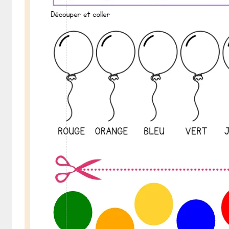
français
en
s'amusant