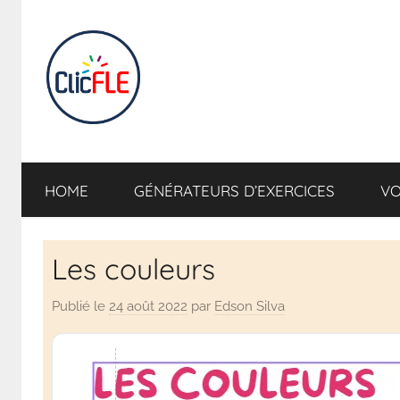
CLIC
Apprendre
en
HOME
GÉNÉRATEURS D’EXERCICES
VO
s'amusant
FLE
INTERACTIF
Les couleurs
–
Publié le
24 août 2022
par
Edson Silva
Apprendre