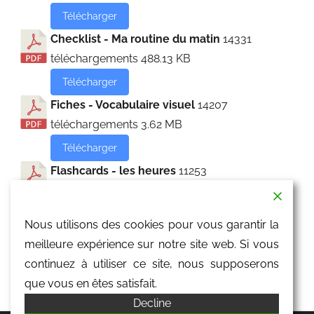
Télécharger
Checklist - Ma routine du matin
14331
téléchargements
488.13 KB
Télécharger
Fiches - Vocabulaire visuel
14207
téléchargements
3.62 MB
Télécharger
Flashcards - les heures
11253
téléchargements
4.43 MB
Télécharger
Nous utilisons des cookies pour vous garantir la
Flashcards - les parties du corps
10945
meilleure expérience sur notre site web. Si vous
téléchargements
230.65 KB
continuez à utiliser ce site, nous supposerons
Télécharger
que vous en êtes satisfait.
Decline