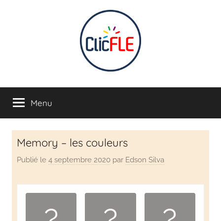
CLIC
Apprendre
en
Menu
FLE
s'amusant
INTERACTIF
Memory – les couleurs
–
Publié le
4 septembre 2020
par
Edson Silva
Apprendre
J
.
.
français
e
u