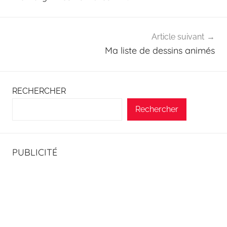
o
r
Article suivant
r
Ma liste de dessins animés
e
s
p
RECHERCHER
o
Rechercher
n
d
e
PUBLICITÉ
n
t
.