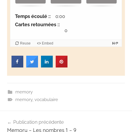
r
l
Temps écoulé ::
0:00
e
Cartes retournées ::
0
s
c
Reuse
Embed
a
r
t
e
s
q
memory
u
memory
,
vocabulaire
i
s
Publication précédente
e
Memory – Les nombres 1 – 9
c