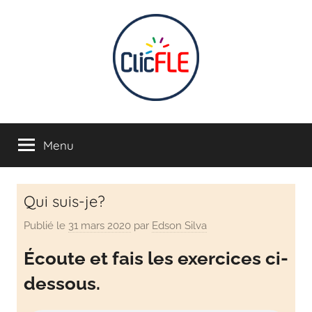
CLIC
Apprendre
en
Menu
FLE
s'amusant
INTERACTIF
Qui suis-je?
–
Publié le
31 mars 2020
par
Edson Silva
Apprendre
Écoute et fais les exercices ci-
dessous.
français