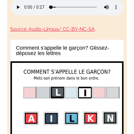
en
s'amusant
Sourc
e
: Audio-Lingua/ CC-BY-NC-SA